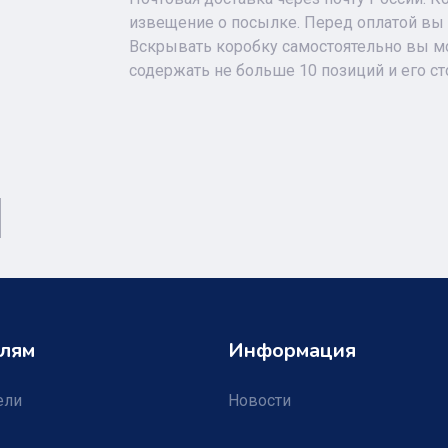
извещение о посылке. Перед оплатой вы 
Вскрывать коробку самостоятельно вы мо
содержать не больше 10 позиций и его с
лям
Информация
ели
Новости