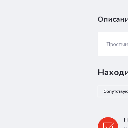
Описан
Простыня
Находи
Сопутству
Н