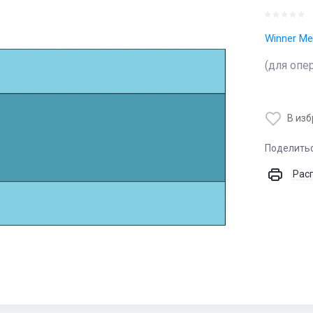
Winner Me
(для опе
В из
Поделить
Рас