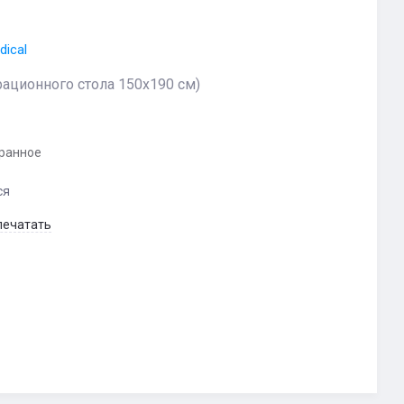
dical
рационного стола 150х190 см)
бранное
ся
печатать