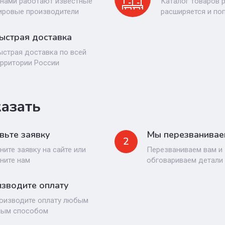
 нами работают известные
Каталог товаров 
ировые производители
расширяется и по
ыстрая доставка
ыстрая доставка по всей
ерритории России
казать
вьте заявку
Мы перезванивае
2
ните заявку на сайте или
Перезваниваем вам и
ните нам
обговариваем детали
зводите оплату
оизводите оплату любым
ным способом