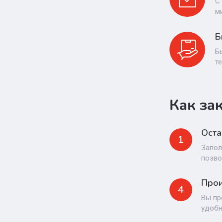
С
м
Б
Б
т
Как за
Оста
1
Запол
позво
Прои
4
Вы пр
удоб