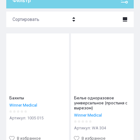
Фильтр
Сортировать
Цена - убывание
Цена - возрастание
Название - Я-А
Название - А-Я
Бахилы
Белье одноразовое
универсальное (простыня с
Winner Medical
вырезом)
Winner Medical
Артикул:
1005 015
Артикул:
WA 304
В избранное
В избранное