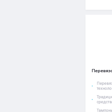
Перевяз
Перевяз
техноло
Традиц
средств
Тампоны