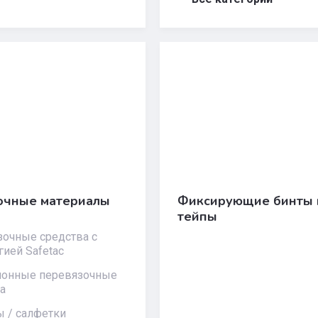
очные материалы
Фиксирующие бинты 
тейпы
очные средства с
гией Safetac
ионные перевязочные
а
 / салфетки