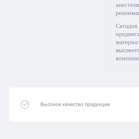
анестез
реанима
Сегодня
продвиг
материал
высокот
компани
Высокое качество продукции