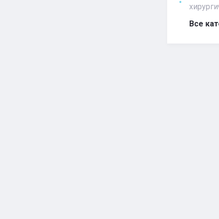
хирурги
Все ка